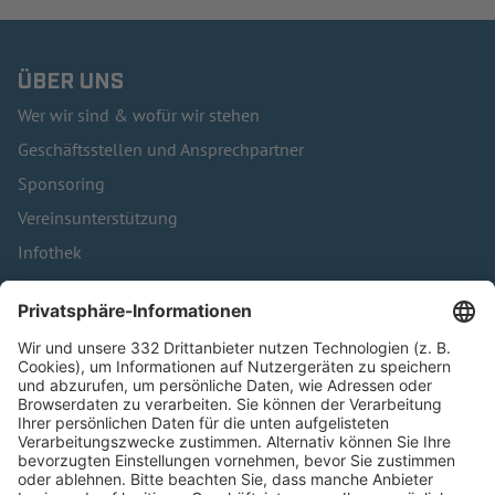
ÜBER UNS
Wer wir sind & wofür wir stehen
Geschäftsstellen und Ansprechpartner
Sponsoring
Vereinsunterstützung
Infothek
Kontakt
HÄUFIG BESUCHTE SEITEN
Pässe und Vereinswechsel
Trainerausbildung
Schulungsangebot Vereinsmitarbeiter
BFV-Geschäftsstellen