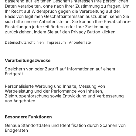
Trainerbörse
Login SpielPlus
FOLGE DEM BFV
TOP-VEREINE
TOP-PARTNER