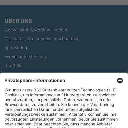
ÜBER UNS
Wer wir sind & wofür wir stehen
Geschäftsstellen und Ansprechpartner
Sponsoring
Vereinsunterstützung
Infothek
Kontakt
HÄUFIG BESUCHTE SEITEN
Pässe und Vereinswechsel
Trainerausbildung
Schulungsangebot Vereinsmitarbeiter
BFV-Geschäftsstellen