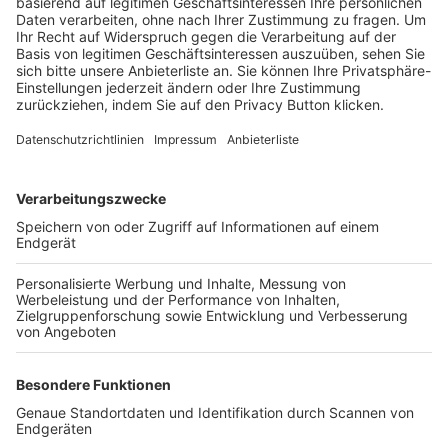
Trainerbörse
Login SpielPlus
FOLGE DEM BFV
TOP-VEREINE
TOP-PARTNER