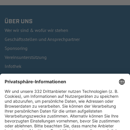
ÜBER UNS
Wer wir sind & wofür wir stehen
Geschäftsstellen und Ansprechpartner
Sponsoring
Vereinsunterstützung
Infothek
Kontakt
HÄUFIG BESUCHTE SEITEN
Pässe und Vereinswechsel
Trainerausbildung
Schulungsangebot Vereinsmitarbeiter
BFV-Geschäftsstellen