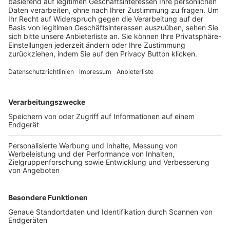
Trainerbörse
Login SpielPlus
FOLGE DEM BFV
TOP-VEREINE
TOP-PARTNER