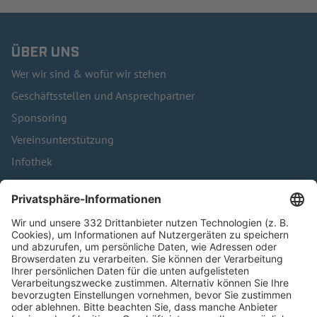
ÜBER UNS
Wer wir sind & wofür wir stehen
Geschäftsstellen und Ansprechpartner
Sponsoring
Vereinsunterstützung
Infothek
Kontakt
HÄUFIG BESUCHTE SEITEN
Pässe und Vereinswechsel
Trainerausbildung
Schulungsangebot Vereinsmitarbeiter
BFV-Geschäftsstellen