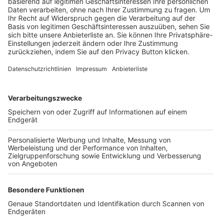
Trainerbörse
Login SpielPlus
FOLGE DEM BFV
TOP-VEREINE
TOP-PARTNER