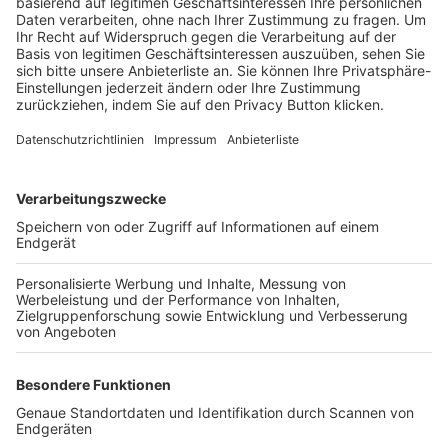
Trainerbörse
Login SpielPlus
FOLGE DEM BFV
TOP-VEREINE
TOP-PARTNER