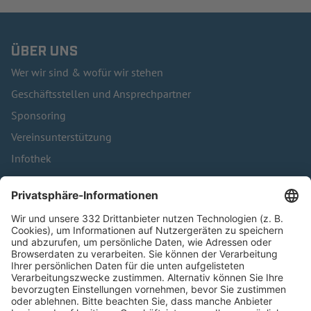
ÜBER UNS
Wer wir sind & wofür wir stehen
Geschäftsstellen und Ansprechpartner
Sponsoring
Vereinsunterstützung
Infothek
Kontakt
HÄUFIG BESUCHTE SEITEN
Pässe und Vereinswechsel
Trainerausbildung
Schulungsangebot Vereinsmitarbeiter
BFV-Geschäftsstellen