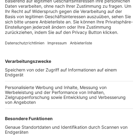
Trainerbörse
Login SpielPlus
FOLGE DEM BFV
TOP-VEREINE
TOP-PARTNER