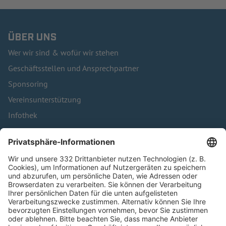
ÜBER UNS
Wer wir sind & wofür wir stehen
Geschäftsstellen und Ansprechpartner
Sponsoring
Vereinsunterstützung
Infothek
Kontakt
HÄUFIG BESUCHTE SEITEN
Pässe und Vereinswechsel
Trainerausbildung
Schulungsangebot Vereinsmitarbeiter
BFV-Geschäftsstellen