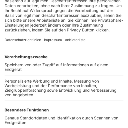
Trainerbörse
Login SpielPlus
FOLGE DEM BFV
TOP-VEREINE
TOP-PARTNER