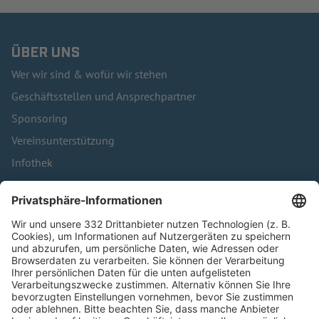
ÜBER UNS
Wer wir sind & wofür wir stehen
Geschäftsstellen und Ansprechpartner
Sponsoring
Vereinsunterstützung
Infothek
Kontakt
HÄUFIG BESUCHTE SEITEN
Pässe und Vereinswechsel
Trainerausbildung
Schulungsangebot Vereinsmitarbeiter
BFV-Geschäftsstellen