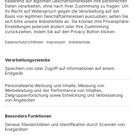
Trainerbörse
Login SpielPlus
FOLGE DEM BFV
TOP-VEREINE
TOP-PARTNER