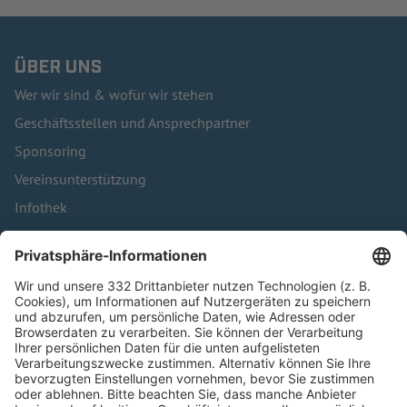
ÜBER UNS
Wer wir sind & wofür wir stehen
Geschäftsstellen und Ansprechpartner
Sponsoring
Vereinsunterstützung
Infothek
Kontakt
HÄUFIG BESUCHTE SEITEN
Pässe und Vereinswechsel
Trainerausbildung
Schulungsangebot Vereinsmitarbeiter
BFV-Geschäftsstellen