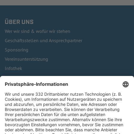
ÜBER UNS
Wer wir sind & wofür wir stehen
Geschäftsstellen und Ansprechpartner
Sponsoring
Vereinsunterstützung
Infothek
Kontakt
HÄUFIG BESUCHTE SEITEN
Pässe und Vereinswechsel
Trainerausbildung
Schulungsangebot Vereinsmitarbeiter
BFV-Geschäftsstellen