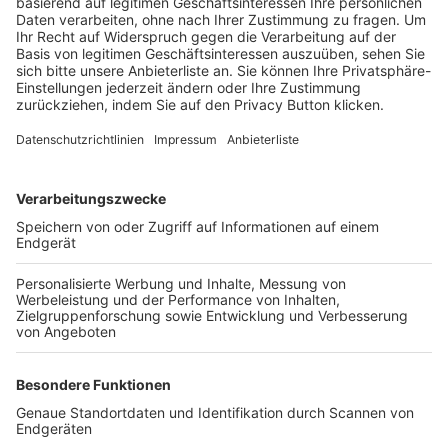
Trainerbörse
Login SpielPlus
FOLGE DEM BFV
TOP-VEREINE
TOP-PARTNER