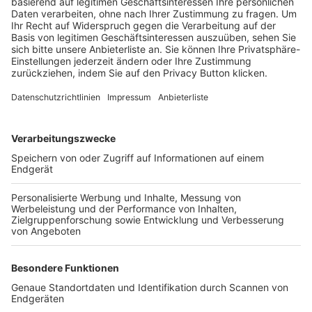
Trainerbörse
Login SpielPlus
FOLGE DEM BFV
TOP-VEREINE
TOP-PARTNER