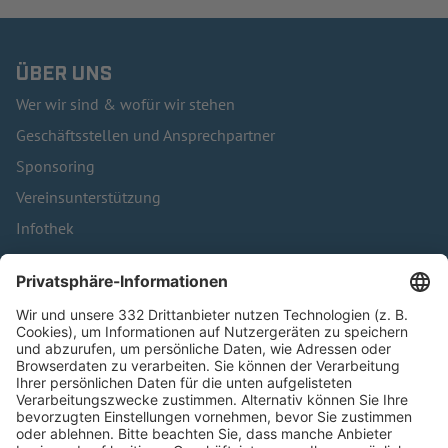
ÜBER UNS
Wer wir sind & wofür wir stehen
Geschäftsstellen und Ansprechpartner
Sponsoring
Vereinsunterstützung
Infothek
Kontakt
HÄUFIG BESUCHTE SEITEN
Pässe und Vereinswechsel
Trainerausbildung
Schulungsangebot Vereinsmitarbeiter
BFV-Geschäftsstellen