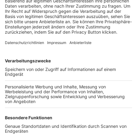
Trainerbörse
Login SpielPlus
FOLGE DEM BFV
TOP-VEREINE
TOP-PARTNER