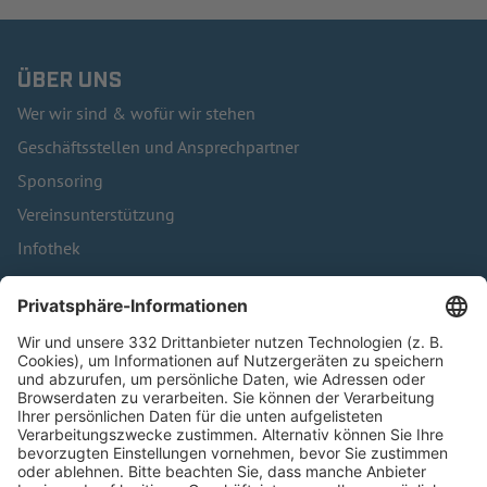
ÜBER UNS
Wer wir sind & wofür wir stehen
Geschäftsstellen und Ansprechpartner
Sponsoring
Vereinsunterstützung
Infothek
Kontakt
HÄUFIG BESUCHTE SEITEN
Pässe und Vereinswechsel
Trainerausbildung
Schulungsangebot Vereinsmitarbeiter
BFV-Geschäftsstellen