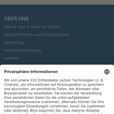
ÜBER UNS
Wer wir sind & wofür wir stehen
Geschäftsstellen und Ansprechpartner
Sponsoring
Vereinsunterstützung
Infothek
Kontakt
HÄUFIG BESUCHTE SEITEN
Pässe und Vereinswechsel
Trainerausbildung
Schulungsangebot Vereinsmitarbeiter
BFV-Geschäftsstellen