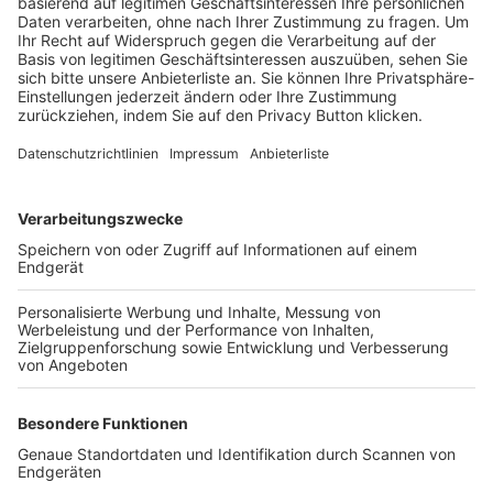
Trainerbörse
Login SpielPlus
FOLGE DEM BFV
TOP-VEREINE
TOP-PARTNER