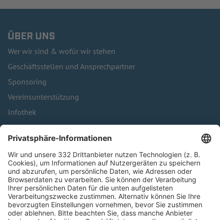
ÜBER UNS
Wer wir sind & wofür wir stehen
Geschäftsstellen und Ansprechpartner
Sponsoring
Vereinsunterstützung
Infothek
Kontakt
HÄUFIG BESUCHTE SEITEN
Pässe und Vereinswechsel
Trainerausbildung
Schulungsangebot Vereinsmitarbeiter
BFV-Geschäftsstellen