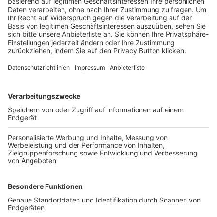
Trainerbörse
Login SpielPlus
FOLGE DEM BFV
TOP-VEREINE
TOP-PARTNER