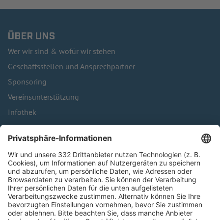
ÜBER UNS
Wer wir sind & wofür wir stehen
Geschäftsstellen und Ansprechpartner
Sponsoring
Vereinsunterstützung
Infothek
Kontakt
HÄUFIG BESUCHTE SEITEN
Pässe und Vereinswechsel
Trainerausbildung
Schulungsangebot Vereinsmitarbeiter
BFV-Geschäftsstellen