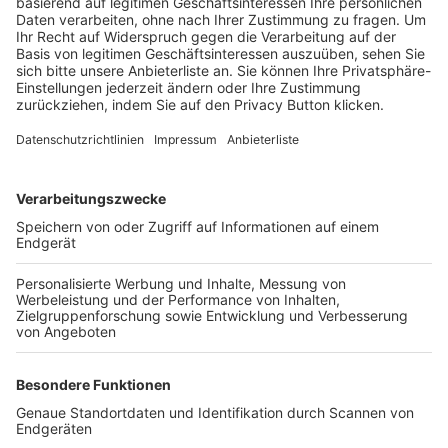
Trainerbörse
Login SpielPlus
FOLGE DEM BFV
TOP-VEREINE
TOP-PARTNER