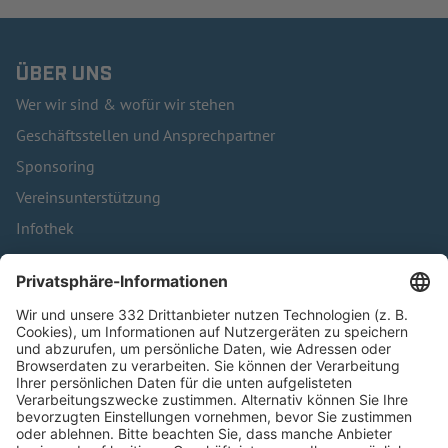
ÜBER UNS
Wer wir sind & wofür wir stehen
Geschäftsstellen und Ansprechpartner
Sponsoring
Vereinsunterstützung
Infothek
Kontakt
HÄUFIG BESUCHTE SEITEN
Pässe und Vereinswechsel
Trainerausbildung
Schulungsangebot Vereinsmitarbeiter
BFV-Geschäftsstellen