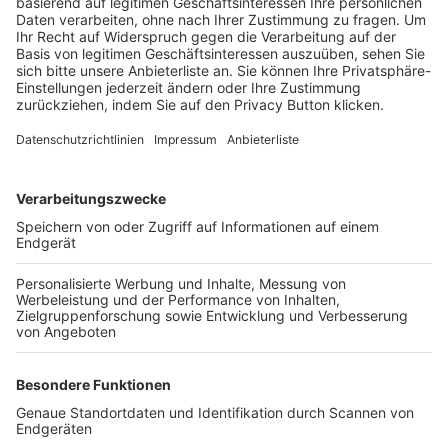
Trainerbörse
Login SpielPlus
FOLGE DEM BFV
TOP-VEREINE
TOP-PARTNER