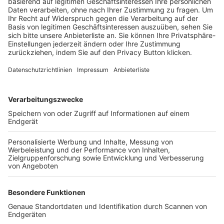
Trainerbörse
Login SpielPlus
FOLGE DEM BFV
TOP-VEREINE
TOP-PARTNER