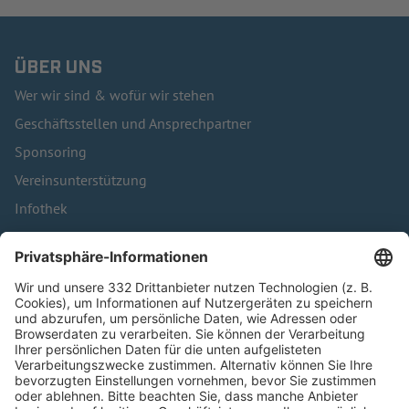
ÜBER UNS
Wer wir sind & wofür wir stehen
Geschäftsstellen und Ansprechpartner
Sponsoring
Vereinsunterstützung
Infothek
Kontakt
HÄUFIG BESUCHTE SEITEN
Pässe und Vereinswechsel
Trainerausbildung
Schulungsangebot Vereinsmitarbeiter
BFV-Geschäftsstellen