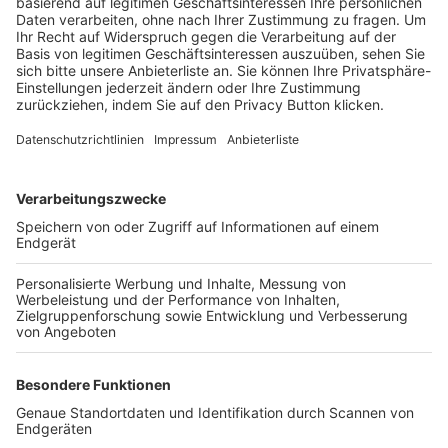
Trainerbörse
Login SpielPlus
FOLGE DEM BFV
TOP-VEREINE
TOP-PARTNER