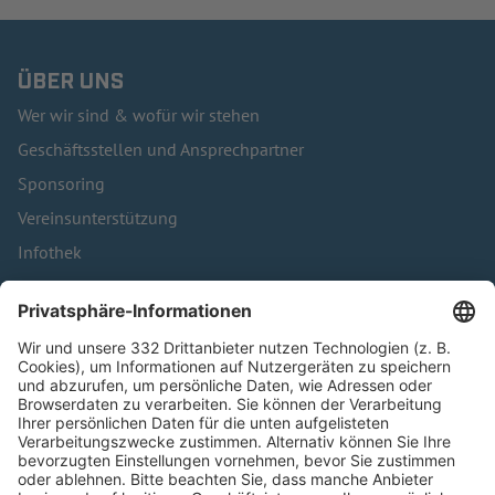
ÜBER UNS
Wer wir sind & wofür wir stehen
Geschäftsstellen und Ansprechpartner
Sponsoring
Vereinsunterstützung
Infothek
Kontakt
HÄUFIG BESUCHTE SEITEN
Pässe und Vereinswechsel
Trainerausbildung
Schulungsangebot Vereinsmitarbeiter
BFV-Geschäftsstellen