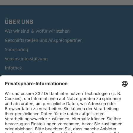
ÜBER UNS
Wer wir sind & wofür wir stehen
Geschäftsstellen und Ansprechpartner
Sponsoring
Vereinsunterstützung
Infothek
Kontakt
HÄUFIG BESUCHTE SEITEN
Pässe und Vereinswechsel
Trainerausbildung
Schulungsangebot Vereinsmitarbeiter
BFV-Geschäftsstellen