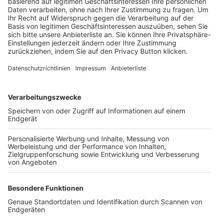
Trainerbörse
Login SpielPlus
FOLGE DEM BFV
TOP-VEREINE
TOP-PARTNER