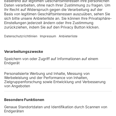
Trainerbörse
Login SpielPlus
FOLGE DEM BFV
TOP-VEREINE
TOP-PARTNER