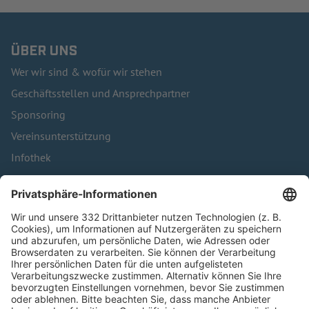
ÜBER UNS
Wer wir sind & wofür wir stehen
Geschäftsstellen und Ansprechpartner
Sponsoring
Vereinsunterstützung
Infothek
Kontakt
HÄUFIG BESUCHTE SEITEN
Pässe und Vereinswechsel
Trainerausbildung
Schulungsangebot Vereinsmitarbeiter
BFV-Geschäftsstellen