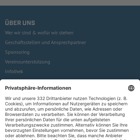
ÜBER UNS
Wer wir sind & wofür wir stehen
Geschäftsstellen und Ansprechpartner
Sponsoring
Vereinsunterstützung
Infothek
Kontakt
HÄUFIG BESUCHTE SEITEN
Pässe und Vereinswechsel
Trainerausbildung
Schulungsangebot Vereinsmitarbeiter
BFV-Geschäftsstellen