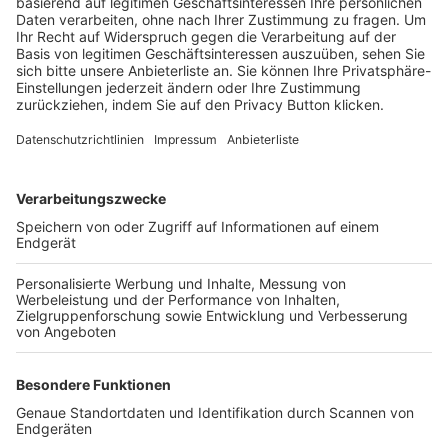
Trainerbörse
Login SpielPlus
FOLGE DEM BFV
TOP-VEREINE
TOP-PARTNER