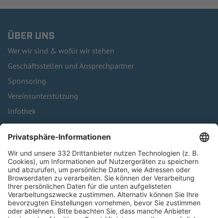
ÜBER UNS
Wer wir sind & wofür wir stehen
Geschäftsstellen und Ansprechpartner
Sponsoring
Vereinsunterstützung
Infothek
Kontakt
HÄUFIG BESUCHTE SEITEN
Pässe und Vereinswechsel
Trainerausbildung
Schulungsangebot Vereinsmitarbeiter
BFV-Geschäftsstellen