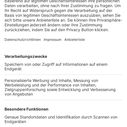
Trainerbörse
Login SpielPlus
FOLGE DEM BFV
TOP-VEREINE
TOP-PARTNER