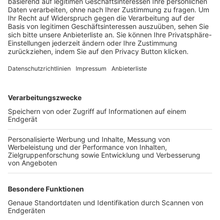
Trainerbörse
Login SpielPlus
FOLGE DEM BFV
TOP-VEREINE
TOP-PARTNER