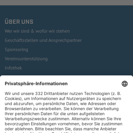
ÜBER UNS
Wer wir sind & wofür wir stehen
Geschäftsstellen und Ansprechpartner
Sponsoring
Vereinsunterstützung
Infothek
Kontakt
HÄUFIG BESUCHTE SEITEN
Pässe und Vereinswechsel
Trainerausbildung
Schulungsangebot Vereinsmitarbeiter
BFV-Geschäftsstellen