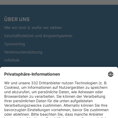
ÜBER UNS
Wer wir sind & wofür wir stehen
Geschäftsstellen und Ansprechpartner
Sponsoring
Vereinsunterstützung
Infothek
Kontakt
HÄUFIG BESUCHTE SEITEN
Pässe und Vereinswechsel
Trainerausbildung
Schulungsangebot Vereinsmitarbeiter
BFV-Geschäftsstellen