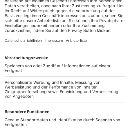
Trainerbörse
Login SpielPlus
FOLGE DEM BFV
TOP-VEREINE
TOP-PARTNER