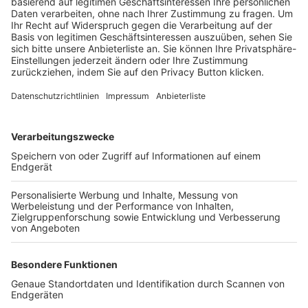
Trainerbörse
Login SpielPlus
FOLGE DEM BFV
TOP-VEREINE
TOP-PARTNER