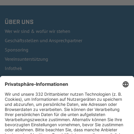
ÜBER UNS
Wer wir sind & wofür wir stehen
Geschäftsstellen und Ansprechpartner
Sponsoring
Vereinsunterstützung
Infothek
Kontakt
HÄUFIG BESUCHTE SEITEN
Pässe und Vereinswechsel
Trainerausbildung
Schulungsangebot Vereinsmitarbeiter
BFV-Geschäftsstellen