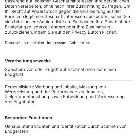
Trainerbörse
Login SpielPlus
FOLGE DEM BFV
TOP-VEREINE
TOP-PARTNER