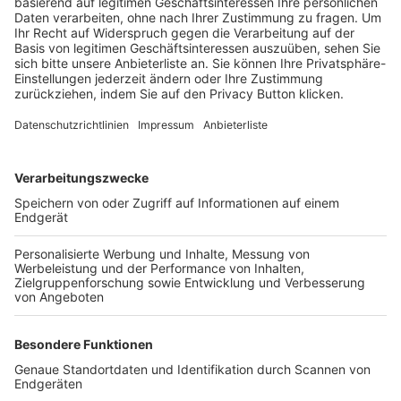
Trainerbörse
Login SpielPlus
FOLGE DEM BFV
TOP-VEREINE
TOP-PARTNER