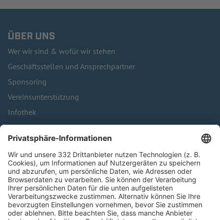
ÜBER UNS
Wer wir sind & wofür wir stehen
Geschäftsstellen und Ansprechpartner
Sponsoring
Vereinsunterstützung
Infothek
Kontakt
HÄUFIG BESUCHTE SEITEN
Pässe und Vereinswechsel
Trainerausbildung
Schulungsangebot Vereinsmitarbeiter
BFV-Geschäftsstellen