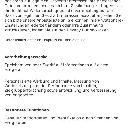
Trainerbörse
Login SpielPlus
FOLGE DEM BFV
TOP-VEREINE
TOP-PARTNER