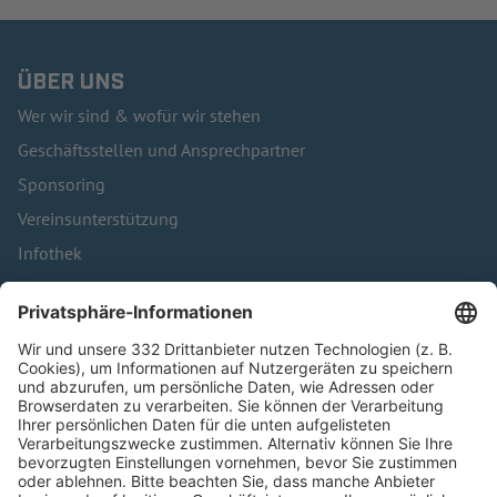
ÜBER UNS
Wer wir sind & wofür wir stehen
Geschäftsstellen und Ansprechpartner
Sponsoring
Vereinsunterstützung
Infothek
Kontakt
HÄUFIG BESUCHTE SEITEN
Pässe und Vereinswechsel
Trainerausbildung
Schulungsangebot Vereinsmitarbeiter
BFV-Geschäftsstellen