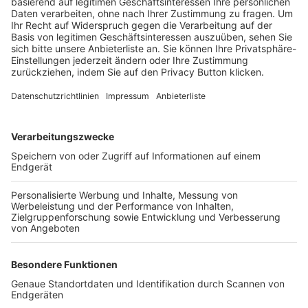
Trainerbörse
Login SpielPlus
FOLGE DEM BFV
TOP-VEREINE
TOP-PARTNER