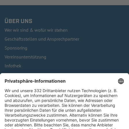
ÜBER UNS
Wer wir sind & wofür wir stehen
Geschäftsstellen und Ansprechpartner
Sponsoring
Vereinsunterstützung
Infothek
Kontakt
HÄUFIG BESUCHTE SEITEN
Pässe und Vereinswechsel
Trainerausbildung
Schulungsangebot Vereinsmitarbeiter
BFV-Geschäftsstellen