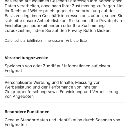
Trainerbörse
Login SpielPlus
FOLGE DEM BFV
TOP-VEREINE
TOP-PARTNER