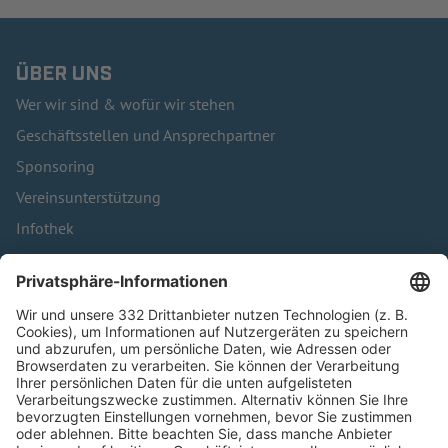
ÜBER UNS
Wer wir sind & wofür wir stehen
Geschäftsstellen und Ansprechpartner
Sponsoring
Vereinsunterstützung
Infothek
Kontakt
HÄUFIG BESUCHTE SEITEN
Pässe und Vereinswechsel
Trainerausbildung
Schulungsangebot Vereinsmitarbeiter
BFV-Geschäftsstellen