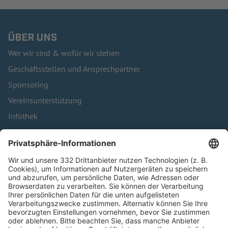
ÜBER UNS
Wer wir sind & wofür wir stehen
Geschäftsstellen und Ansprechpartner
Sponsoring
Vereinsunterstützung
Infothek
Kontakt
HÄUFIG BESUCHTE SEITEN
Pässe und Vereinswechsel
Trainerausbildung
Schulungsangebot Vereinsmitarbeiter
BFV-Geschäftsstellen