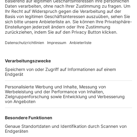
Trainerbörse
Login SpielPlus
FOLGE DEM BFV
TOP-VEREINE
TOP-PARTNER