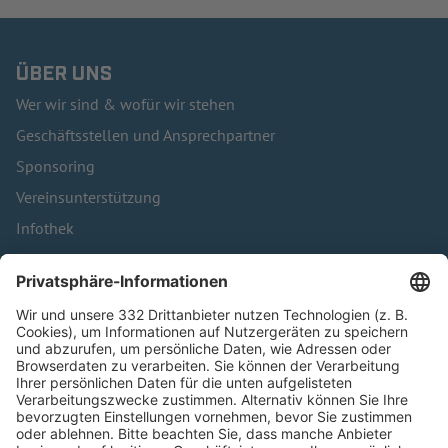
ÜBER UNS
Wer wir sind & wofür wir stehen
Geschäftsstellen und Ansprechpartner
Sponsoring
Vereinsunterstützung
Infothek
Kontakt
HÄUFIG BESUCHTE SEITEN
Pässe und Vereinswechsel
Trainerausbildung
Schulungsangebot Vereinsmitarbeiter
BFV-Geschäftsstellen