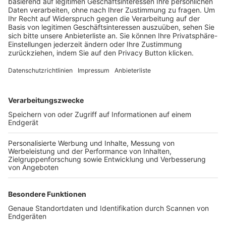
Trainerbörse
Login SpielPlus
FOLGE DEM BFV
TOP-VEREINE
TOP-PARTNER