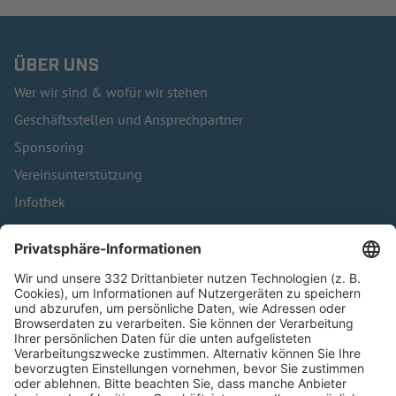
ÜBER UNS
Wer wir sind & wofür wir stehen
Geschäftsstellen und Ansprechpartner
Sponsoring
Vereinsunterstützung
Infothek
Kontakt
HÄUFIG BESUCHTE SEITEN
Pässe und Vereinswechsel
Trainerausbildung
Schulungsangebot Vereinsmitarbeiter
BFV-Geschäftsstellen