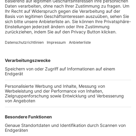
Trainerbörse
Login SpielPlus
FOLGE DEM BFV
TOP-VEREINE
TOP-PARTNER