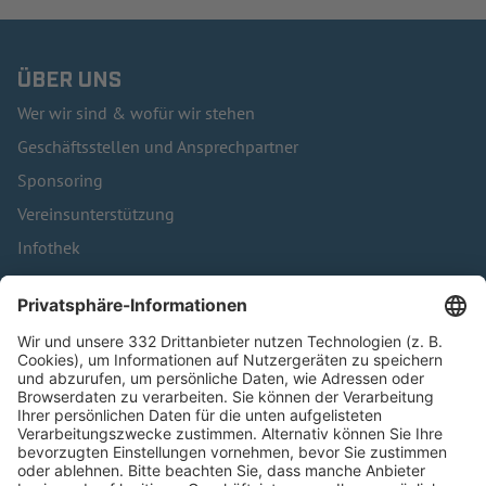
ÜBER UNS
Wer wir sind & wofür wir stehen
Geschäftsstellen und Ansprechpartner
Sponsoring
Vereinsunterstützung
Infothek
Kontakt
HÄUFIG BESUCHTE SEITEN
Pässe und Vereinswechsel
Trainerausbildung
Schulungsangebot Vereinsmitarbeiter
BFV-Geschäftsstellen