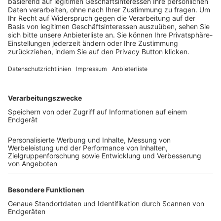
Trainerbörse
Login SpielPlus
FOLGE DEM BFV
TOP-VEREINE
TOP-PARTNER