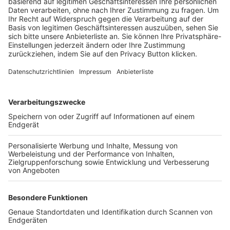
Trainerbörse
Login SpielPlus
FOLGE DEM BFV
TOP-VEREINE
TOP-PARTNER