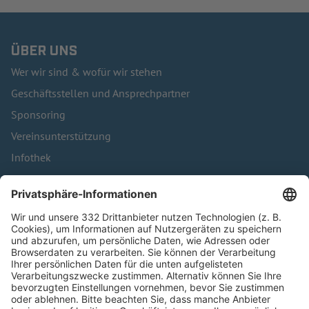
ÜBER UNS
Wer wir sind & wofür wir stehen
Geschäftsstellen und Ansprechpartner
Sponsoring
Vereinsunterstützung
Infothek
Kontakt
HÄUFIG BESUCHTE SEITEN
Pässe und Vereinswechsel
Trainerausbildung
Schulungsangebot Vereinsmitarbeiter
BFV-Geschäftsstellen