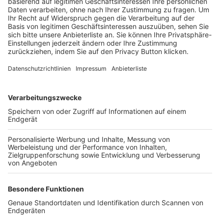
Trainerbörse
Login SpielPlus
FOLGE DEM BFV
TOP-VEREINE
TOP-PARTNER