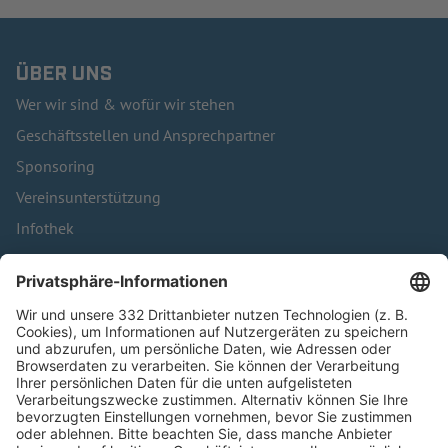
ÜBER UNS
Wer wir sind & wofür wir stehen
Geschäftsstellen und Ansprechpartner
Sponsoring
Vereinsunterstützung
Infothek
Kontakt
HÄUFIG BESUCHTE SEITEN
Pässe und Vereinswechsel
Trainerausbildung
Schulungsangebot Vereinsmitarbeiter
BFV-Geschäftsstellen