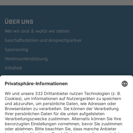
ÜBER UNS
Wer wir sind & wofür wir stehen
Geschäftsstellen und Ansprechpartner
Sponsoring
Vereinsunterstützung
Infothek
Kontakt
HÄUFIG BESUCHTE SEITEN
Pässe und Vereinswechsel
Trainerausbildung
Schulungsangebot Vereinsmitarbeiter
BFV-Geschäftsstellen