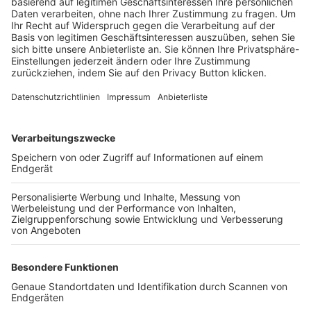
Trainerbörse
Login SpielPlus
FOLGE DEM BFV
TOP-VEREINE
TOP-PARTNER