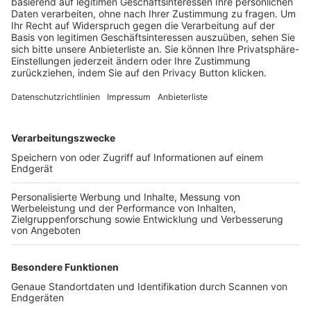
Trainerbörse
Login SpielPlus
FOLGE DEM BFV
TOP-VEREINE
TOP-PARTNER