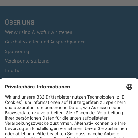
ÜBER UNS
Wer wir sind & wofür wir stehen
Geschäftsstellen und Ansprechpartner
Sponsoring
Vereinsunterstützung
Infothek
Kontakt
HÄUFIG BESUCHTE SEITEN
Pässe und Vereinswechsel
Trainerausbildung
Schulungsangebot Vereinsmitarbeiter
BFV-Geschäftsstellen