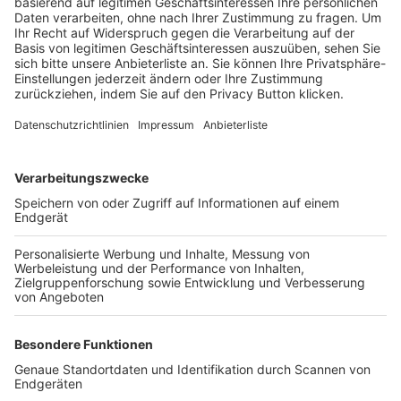
Trainerbörse
Login SpielPlus
FOLGE DEM BFV
TOP-VEREINE
TOP-PARTNER