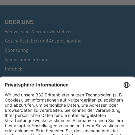
ÜBER UNS
Wer wir sind & wofür wir stehen
Geschäftsstellen und Ansprechpartner
Sponsoring
Vereinsunterstützung
Infothek
Kontakt
HÄUFIG BESUCHTE SEITEN
Pässe und Vereinswechsel
Trainerausbildung
Schulungsangebot Vereinsmitarbeiter
BFV-Geschäftsstellen