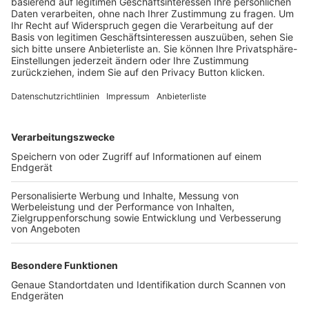
Trainerbörse
Login SpielPlus
FOLGE DEM BFV
TOP-VEREINE
TOP-PARTNER