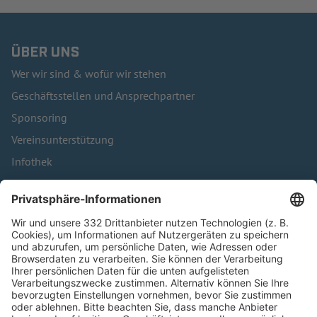
ÜBER UNS
Wer wir sind & wofür wir stehen
Geschäftsstellen und Ansprechpartner
Sponsoring
Vereinsunterstützung
Infothek
Kontakt
HÄUFIG BESUCHTE SEITEN
Pässe und Vereinswechsel
Trainerausbildung
Schulungsangebot Vereinsmitarbeiter
BFV-Geschäftsstellen