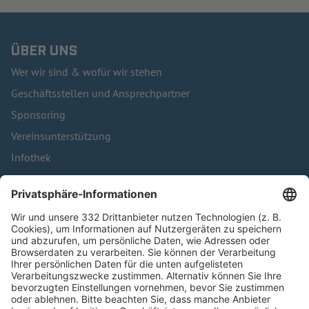
ÜBER UNS
Wer wir sind & wofür wir stehen
Geschäftsstellen und Ansprechpartner
Sponsoring
Vereinsunterstützung
Infothek
Kontakt
HÄUFIG BESUCHTE SEITEN
Pässe und Vereinswechsel
Trainerausbildung
Schulungsangebot Vereinsmitarbeiter
BFV-Geschäftsstellen