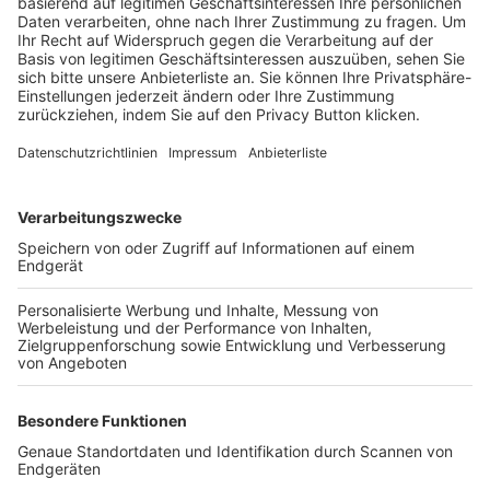
Trainerbörse
Login SpielPlus
FOLGE DEM BFV
TOP-VEREINE
TOP-PARTNER