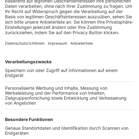
Trainerbörse
Login SpielPlus
FOLGE DEM BFV
TOP-VEREINE
TOP-PARTNER