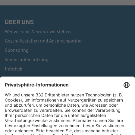
ÜBER UNS
Wer wir sind & wofür wir stehen
Geschäftsstellen und Ansprechpartner
Sponsoring
Vereinsunterstützung
Infothek
Kontakt
HÄUFIG BESUCHTE SEITEN
Pässe und Vereinswechsel
Trainerausbildung
Schulungsangebot Vereinsmitarbeiter
BFV-Geschäftsstellen