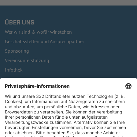
ÜBER UNS
Wer wir sind & wofür wir stehen
Geschäftsstellen und Ansprechpartner
Sponsoring
Vereinsunterstützung
Infothek
Kontakt
HÄUFIG BESUCHTE SEITEN
Pässe und Vereinswechsel
Trainerausbildung
Schulungsangebot Vereinsmitarbeiter
BFV-Geschäftsstellen