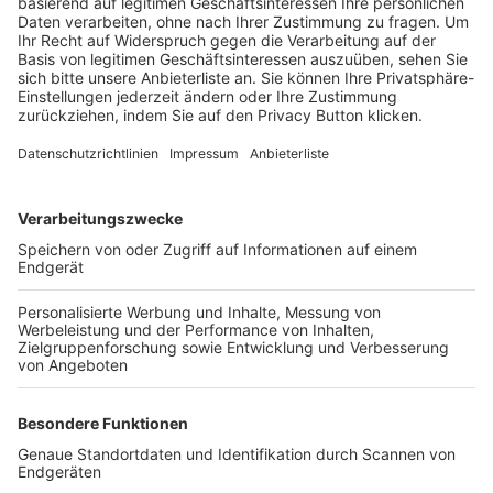
Trainerbörse
Login SpielPlus
FOLGE DEM BFV
TOP-VEREINE
TOP-PARTNER