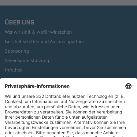
ÜBER UNS
Wer wir sind & wofür wir stehen
Geschäftsstellen und Ansprechpartner
Sponsoring
Vereinsunterstützung
Infothek
Kontakt
HÄUFIG BESUCHTE SEITEN
Pässe und Vereinswechsel
Trainerausbildung
Schulungsangebot Vereinsmitarbeiter
BFV-Geschäftsstellen