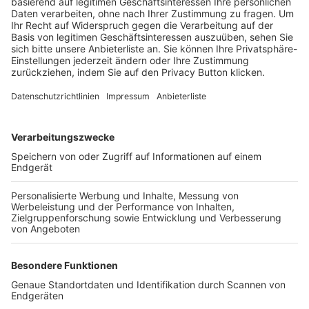
Trainerbörse
Login SpielPlus
FOLGE DEM BFV
TOP-VEREINE
TOP-PARTNER