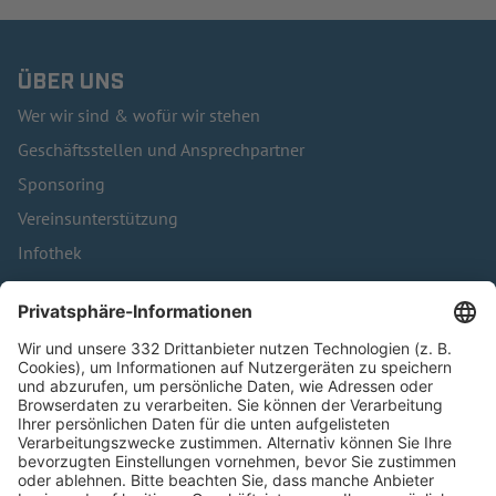
ÜBER UNS
Wer wir sind & wofür wir stehen
Geschäftsstellen und Ansprechpartner
Sponsoring
Vereinsunterstützung
Infothek
Kontakt
HÄUFIG BESUCHTE SEITEN
Pässe und Vereinswechsel
Trainerausbildung
Schulungsangebot Vereinsmitarbeiter
BFV-Geschäftsstellen