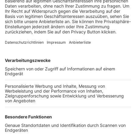
Trainerbörse
Login SpielPlus
FOLGE DEM BFV
TOP-VEREINE
TOP-PARTNER