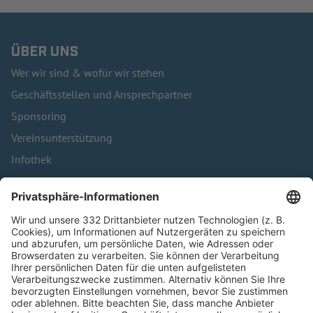
ÜBER UNS
Wer wir sind & wofür wir stehen
Geschäftsstellen und Ansprechpartner
Sponsoring
Vereinsunterstützung
Infothek
Kontakt
HÄUFIG BESUCHTE SEITEN
Pässe und Vereinswechsel
Trainerausbildung
Schulungsangebot Vereinsmitarbeiter
BFV-Geschäftsstellen