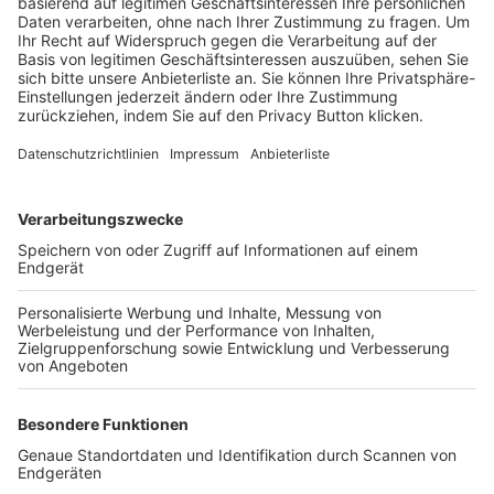
Trainerbörse
Login SpielPlus
FOLGE DEM BFV
TOP-VEREINE
TOP-PARTNER