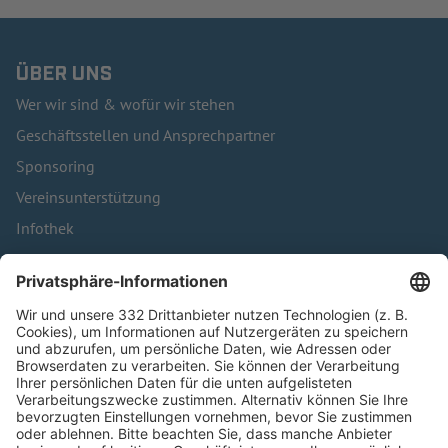
ÜBER UNS
Wer wir sind & wofür wir stehen
Geschäftsstellen und Ansprechpartner
Sponsoring
Vereinsunterstützung
Infothek
Kontakt
HÄUFIG BESUCHTE SEITEN
Pässe und Vereinswechsel
Trainerausbildung
Schulungsangebot Vereinsmitarbeiter
BFV-Geschäftsstellen