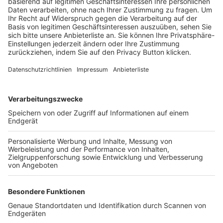
Trainerbörse
Login SpielPlus
FOLGE DEM BFV
TOP-VEREINE
TOP-PARTNER