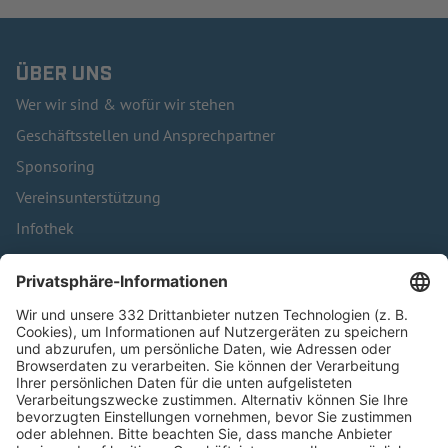
ÜBER UNS
Wer wir sind & wofür wir stehen
Geschäftsstellen und Ansprechpartner
Sponsoring
Vereinsunterstützung
Infothek
Kontakt
HÄUFIG BESUCHTE SEITEN
Pässe und Vereinswechsel
Trainerausbildung
Schulungsangebot Vereinsmitarbeiter
BFV-Geschäftsstellen