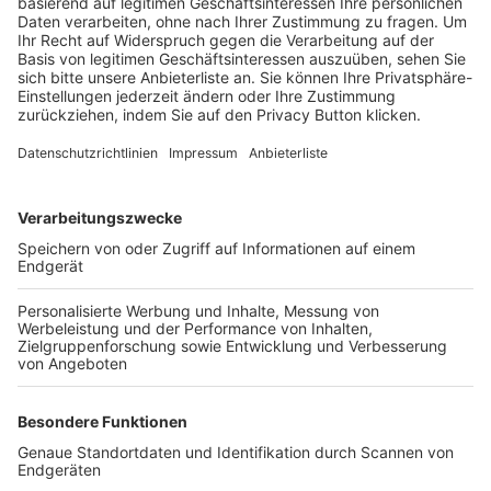
Trainerbörse
Login SpielPlus
FOLGE DEM BFV
TOP-VEREINE
TOP-PARTNER