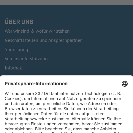
ÜBER UNS
Wer wir sind & wofür wir stehen
Geschäftsstellen und Ansprechpartner
Sponsoring
Vereinsunterstützung
Infothek
Kontakt
HÄUFIG BESUCHTE SEITEN
Pässe und Vereinswechsel
Trainerausbildung
Schulungsangebot Vereinsmitarbeiter
BFV-Geschäftsstellen