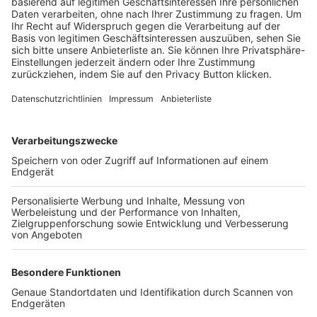
Trainerbörse
Login SpielPlus
FOLGE DEM BFV
TOP-VEREINE
TOP-PARTNER