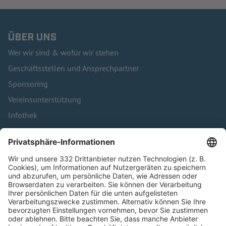
ÜBER UNS
Wer wir sind & wofür wir stehen
Geschäftsstellen und Ansprechpartner
Sponsoring
Vereinsunterstützung
Infothek
Kontakt
HÄUFIG BESUCHTE SEITEN
Pässe und Vereinswechsel
Trainerausbildung
Schulungsangebot Vereinsmitarbeiter
BFV-Geschäftsstellen