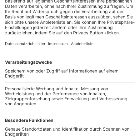
Trainerbörse
Login SpielPlus
FOLGE DEM BFV
TOP-VEREINE
TOP-PARTNER