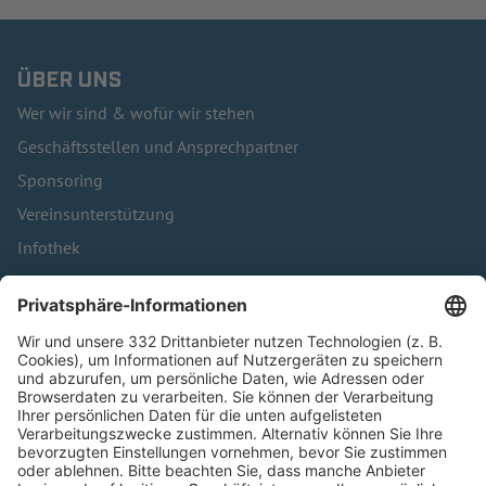
ÜBER UNS
Wer wir sind & wofür wir stehen
Geschäftsstellen und Ansprechpartner
Sponsoring
Vereinsunterstützung
Infothek
Kontakt
HÄUFIG BESUCHTE SEITEN
Pässe und Vereinswechsel
Trainerausbildung
Schulungsangebot Vereinsmitarbeiter
BFV-Geschäftsstellen