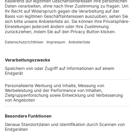
Trainerbörse
Login SpielPlus
FOLGE DEM BFV
TOP-VEREINE
TOP-PARTNER